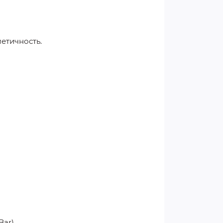
етичность.
ar).