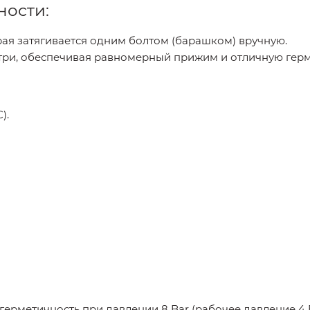
ности:
ая затягивается одним болтом (барашком) вручную.
ри, обеспечивая равномерный прижим и отличную герм
).
герметичность при давлении 8 Bar (рабочее давление 4 B