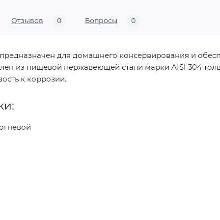
Отзывов
0
Вопросы
0
 предназначен для домашнего консервирования и обес
влен из пищевой нержавеющей стали марки AISI 304 тол
вость к коррозии.
ки:
 огневой