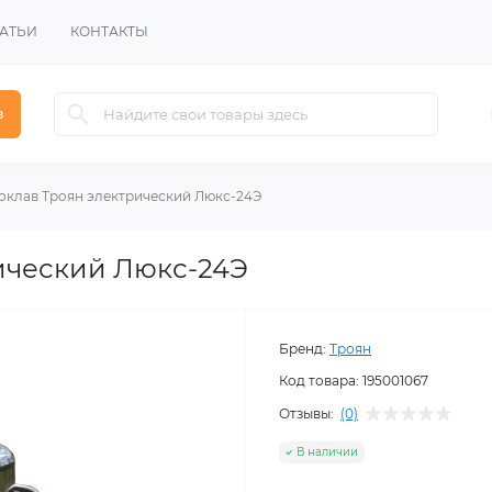
АТЬИ
КОНТАКТЫ
в
оклав Троян электрический Люкс-24Э
ический Люкс-24Э
Бренд:
Троян
Код товара:
195001067
Отзывы:
(0)
В наличии