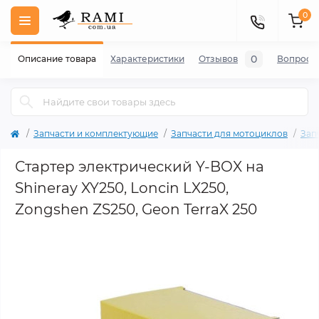
0
0
Описание товара
Характеристики
Отзывов
Вопросы
Запчасти и комплектующие
Запчасти для мотоциклов
Зап
Стартер электрический Y-BOX на
Shineray XY250, Loncin LX250,
Zongshen ZS250, Geon TerraX 250