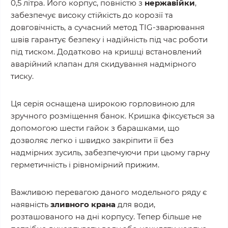
0,5 літра. Його корпус, повністю з
нержавійки
,
забезпечує високу стійкість до корозії та
довговічність, а сучасний метод TIG-зварювання
швів гарантує безпеку і надійність під час роботи
під тиском. Додатково на кришці встановлений
аварійний клапан для скидування надмірного
тиску.
Ця серія оснащена широкою горловиною для
зручного розміщення банок. Кришка фіксується за
допомогою шести гайок з барашками, що
дозволяє легко і швидко закріпити її без
надмірних зусиль, забезпечуючи при цьому гарну
герметичність і рівномірний прижим.
Важливою перевагою даного модельного ряду є
наявність
зливного крана
для води,
розташованого на дні корпусу. Тепер більше не