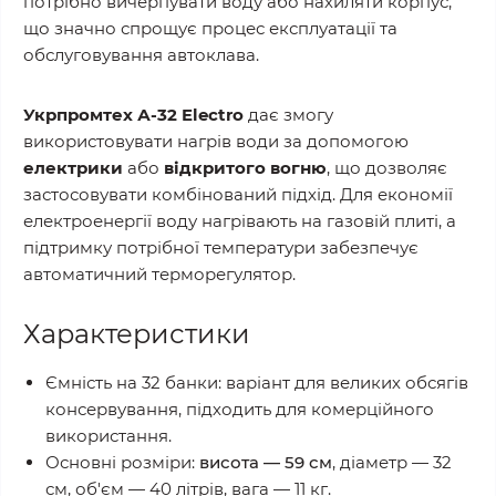
потрібно вичерпувати воду або нахиляти корпус,
що значно спрощує процес експлуатації та
обслуговування автоклава.
Укрпромтех А-32 Electro
дає змогу
використовувати нагрів води за допомогою
електрики
або
відкритого вогню
, що дозволяє
застосовувати комбінований підхід. Для економії
електроенергії воду нагрівають на газовій плиті, а
підтримку потрібної температури забезпечує
автоматичний терморегулятор.
Характеристики
Ємність на 32 банки: варіант для великих обсягів
консервування, підходить для комерційного
використання.
Основні розміри:
висота — 59 см
, діаметр — 32
см, об'єм — 40 літрів, вага — 11 кг.