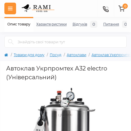
0
0
0
Опис товару
Характеристики
Відгуків
Питання
Товари для дому
Посуд
Автоклави
Автоклав Укрпромте
Автоклав Укрпромтех А32 electro
(Універсальний)