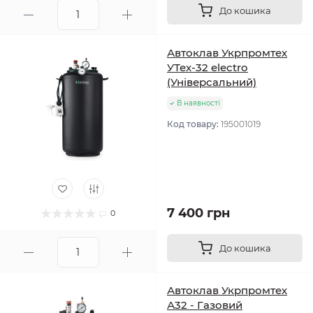
До кошика
Автоклав Укрпромтех
УТех-32 electro
(Універсальний)
В наявності
Код товару:
195001019
7 400 грн
0
До кошика
Автоклав Укрпромтех
А32 - Газовий