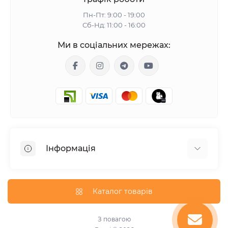
Неправильна настройка: неправильна настройка
Пн-Пт: 9:00 - 19:00
може призвести до неправильної пропорції суміші
Сб-Нд: 11:00 - 16:00
газу та повітря, що в свою чергу може викликати
проблеми з роботою двигуна.
Ми в соціальних мережах:
Щоб перевірити газовий карбюратор:
Перевірте наявність витоку газу в з'єднаннях.
Очистіть карбюратор від можливих забруднень,
використовуючи повітря під тиском та спеціальні
чистячі засоби.
Використовуючи відповідний ремкомплект, замініть
Інформація
мембрани, голки, прокладки та інші деталі.
Гарантія
Доставка
Каталог товарів
Оплата
Оферта
З повагою