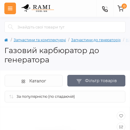
0
Запчастини та комплектуючі
Запчастини до генераторів
К
Газовий карбюратор до
генератора
Фільтр товарів
Каталог