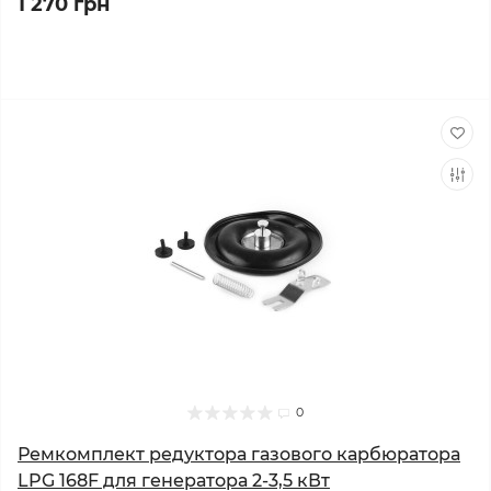
1 270 грн
0
Ремкомплект редуктора газового карбюратора
LPG 168F для генератора 2-3,5 кВт