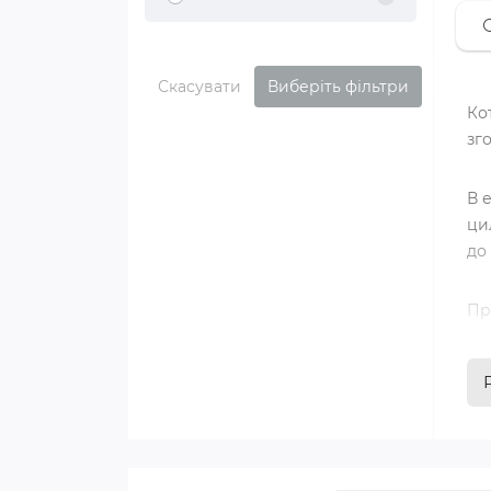
⚪
Скасувати
Виберіть фільтри
Ко
зг
В 
ци
до
Пр