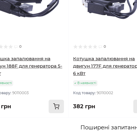
0
0
шка запалювання на
Котушка запалювання на
ун 188F для генератора 5-
двигун 177F для генератор
т
6 кВт
явності
В наявності
овару:
90110003
Код товару:
90110002
 грн
382 грн
Поширені запитан