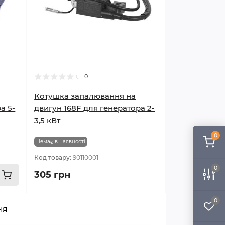
0
Котушка запалювання на
а 5-
двигун 168F для генератора 2-
3,5 кВт
0
Немає в наявності
Код товару:
90110001
0
305 грн
0
ня