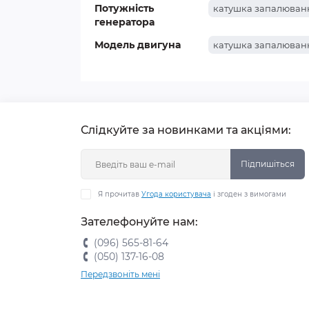
Потужність
катушка запалюванн
генератора
Модель двигуна
катушка запалюванн
Що
Слідкуйте за новинками та акціями:
Підпишіться
Я прочитав
Угода користувача
і згоден з вимогами
Зателефонуйте нам:
(096) 565-81-64
Пр
(050) 137-16-08
зо
Передзвоніть мені