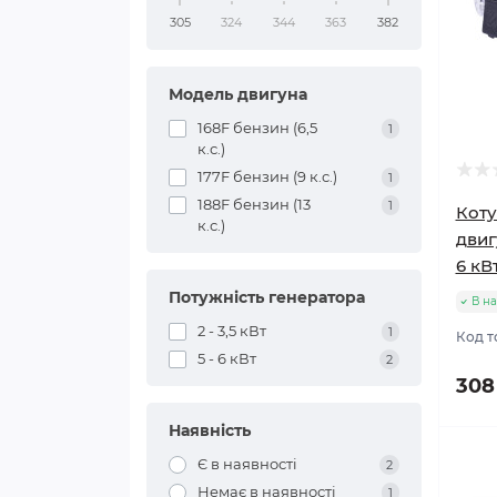
305
324
344
363
382
Модель двигуна
168F бензин (6,5
1
к.с.)
177F бензин (9 к.с.)
1
188F бензин (13
1
Коту
к.с.)
двиг
6 кВ
Потужність генератора
В на
2 - 3,5 кВт
1
Код т
5 - 6 кВт
2
308
Наявність
Є в наявності
2
Немає в наявності
1