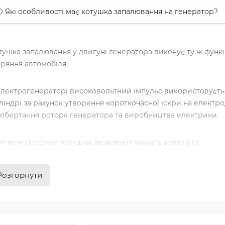
 Які особливості має котушка запалювання на генератор?
тушка запалювання у двигуні генератора виконує ту ж функц
оряння автомобіля.
електрогенераторі високовольтний імпульс використовуєтьс
ліндрі за рахунок утворення короткочасної іскри на електро
 обертання ротора генератора та виробництва електрики.
ичини поломки котушки запалення можуть включати:
Зношування або пошкодження обмоток: при тривалій експлу
Розгорнути
перегріватись і виходити з ладу.
Корозія або окислення: електричні контакти можуть окисл
вологи або інших агресивних середовищ.
Погана якість палива: неякісне паливо або добавки можуть