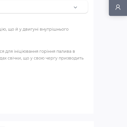
ію, що й у двигуні внутрішнього
я для ініціювання горіння палива в
дах свічки, що у свою чергу призводить
атації внутрішні обмотки можуть
юватися або корродувати через вплив
 призвести до накопичення відкладень