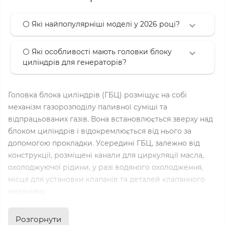
⚪ Які найпопулярніші моделі у 2026 році?
⚪ Які особливості мають головки блоку
циліндрів для генераторів?
Головка блока циліндрів (ГБЦ) розміщує на собі
механізм газорозподілу паливної суміші та
відпрацьованих газів. Вона встановлюється зверху над
блоком циліндрів і відокремлюється від нього за
допомогою прокладки. Усередині ГБЦ, залежно від
конструкції, розміщені канали для циркуляції масла,
охолоджуючої рідини, у разі водяного охолодження,
місця для установки клапанів та деталей клапанного
механізму.
Функції головки блока циліндрів:
Розгорнути