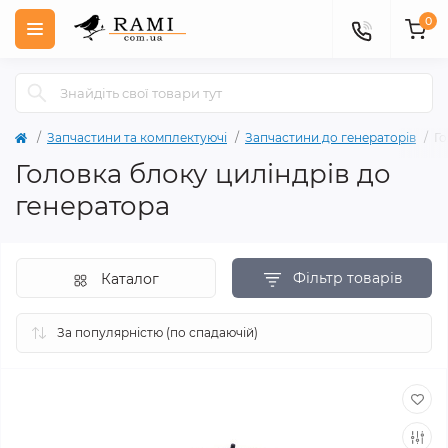
0
Запчастини та комплектуючі
Запчастини до генераторів
Го
Головка блоку циліндрів до
генератора
Фільтр товарів
Каталог