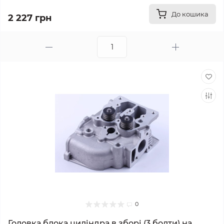
До кошика
2 227 грн
0
Головка блока циліндра в зборі (3 болти) на