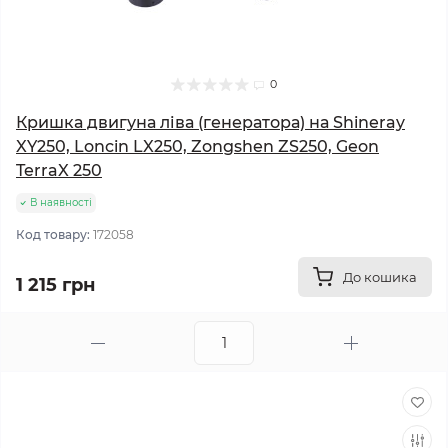
0
Кришка двигуна ліва (генератора) на Shineray
XY250, Loncin LX250, Zongshen ZS250, Geon
TerraX 250
В наявності
Код товару:
172058
До кошика
1 215 грн