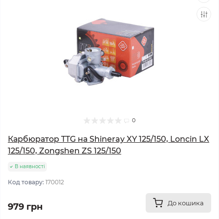
0
Карбюратор TTG на Shineray XY 125/150, Loncin LX
125/150, Zongshen ZS 125/150
В наявності
Код товару:
170012
До кошика
979 грн