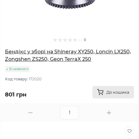
0
Бендікс у зборі на Shineray XY250, Loncin LX250,
Zongshen ZS250, Geon TerraX 250
В наявності
Код товару:
172020
До кошика
801 грн