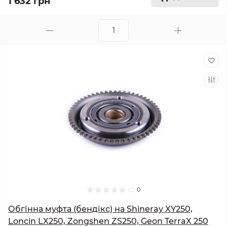
1 632 грн
0
Обгінна муфта (бендікс) на Shineray XY250,
Loncin LX250, Zongshen ZS250, Geon TerraX 250