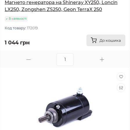
Магнето генератора на Shineray XY250, Loncin
LX250, Zongshen ZS250, Geon TerraX 250
В наявності
Код товару:
172019
До кошика
1 044 грн