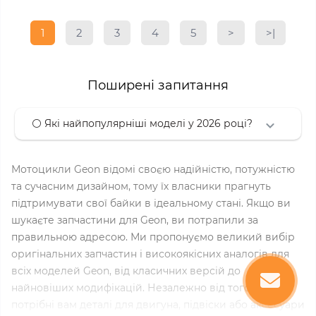
1
2
3
4
5
>
>|
Поширені запитання
⚪ Які найпопулярніші моделі у 2026 році?
Мотоцикли Geon відомі своєю надійністю, потужністю
та сучасним дизайном, тому їх власники прагнуть
підтримувати свої байки в ідеальному стані. Якщо ви
шукаєте запчастини для Geon, ви потрапили за
правильною адресою. Ми пропонуємо великий вибір
оригінальних запчастин і високоякісних аналогів для
всіх моделей Geon, від класичних версій до
найновіших модифікацій. Незалежно від того, чи
потрібні вам деталі для двигуна, підвіски або аксесуари