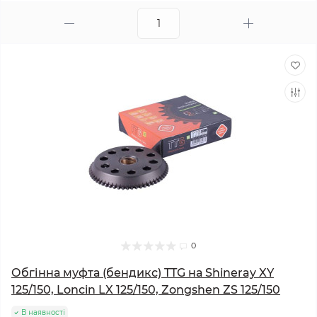
0
Обгінна муфта (бендикс) TTG на Shineray XY
125/150, Loncin LX 125/150, Zongshen ZS 125/150
В наявності