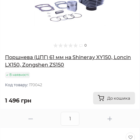
0
Поршнева (ЦПГ) 61 мм на Shineray XY150, Loncin
LX150, Zongshen ZS150
В наявності
Код товару:
170042
До кошика
1 496 грн