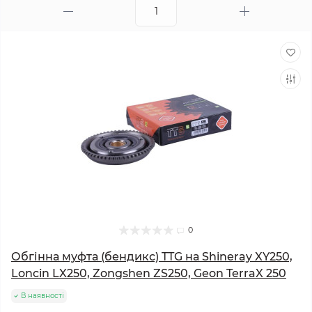
0
Обгінна муфта (бендикс) TTG на Shineray XY250,
Loncin LX250, Zongshen ZS250, Geon TerraX 250
В наявності