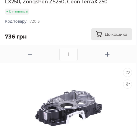
LX250, Zongshen ZS250, Geon TerraX 250
В наявності
Код товару:
172013
До кошика
736 грн