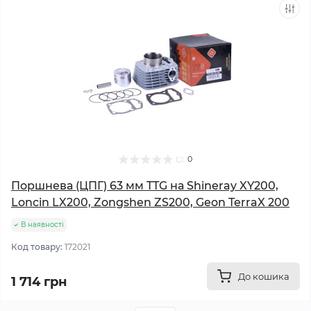
0
Поршнева (ЦПГ) 63 мм TTG на Shineray XY200,
Loncin LX200, Zongshen ZS200, Geon TerraX 200
В наявності
Код товару:
172021
До кошика
1 714 грн