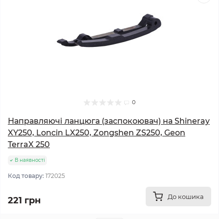
0
Направляючі ланцюга (заспокоювач) на Shineray
XY250, Loncin LX250, Zongshen ZS250, Geon
TerraX 250
В наявності
Код товару:
172025
До кошика
221 грн