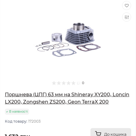
0
Поршнева (ЦПГ) 63 мм на Shineray XY200, Loncin
LX200, Zongshen ZS200, Geon TerraX 200
В наявності
Код товару:
172003
До кошика