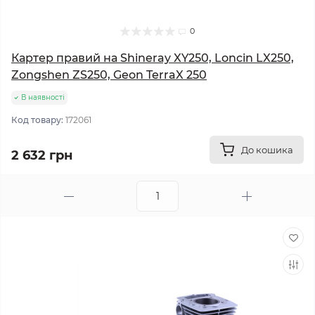
0
Картер правий на Shineray XY250, Loncin LX250,
Zongshen ZS250, Geon TerraX 250
В наявності
Код товару:
172061
До кошика
2 632 грн