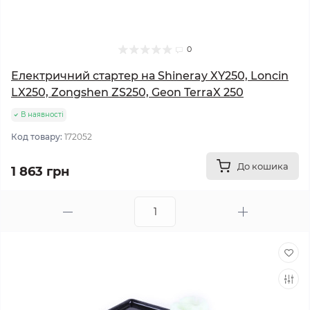
0
Електричний стартер на Shineray XY250, Loncin
LX250, Zongshen ZS250, Geon TerraX 250
В наявності
Код товару:
172052
До кошика
1 863 грн