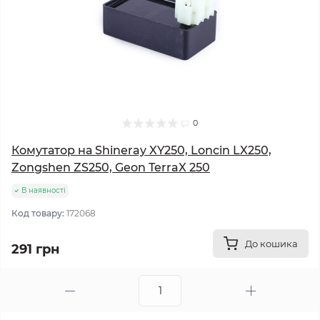
0
Комутатор на Shineray XY250, Loncin LX250,
Zongshen ZS250, Geon TerraX 250
В наявності
Код товару:
172068
До кошика
291 грн