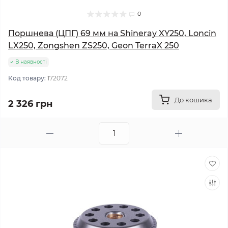
0
Поршнева (ЦПГ) 69 мм на Shineray XY250, Loncin
LX250, Zongshen ZS250, Geon TerraX 250
В наявності
Код товару:
172072
До кошика
2 326 грн