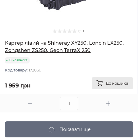
0
Картер лівий на Shineray XY250, Loncin LX250,
Zongshen ZS250, Geon TerraX 250
В наявності
Код товару:
172060
До кошика
1 959 грн
Показати ще