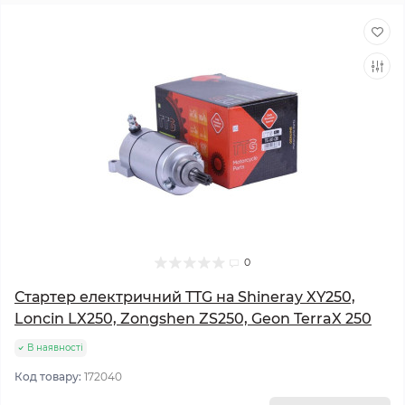
0
Стартер електричний TTG на Shineray XY250,
Loncin LX250, Zongshen ZS250, Geon TerraX 250
В наявності
Код товару:
172040