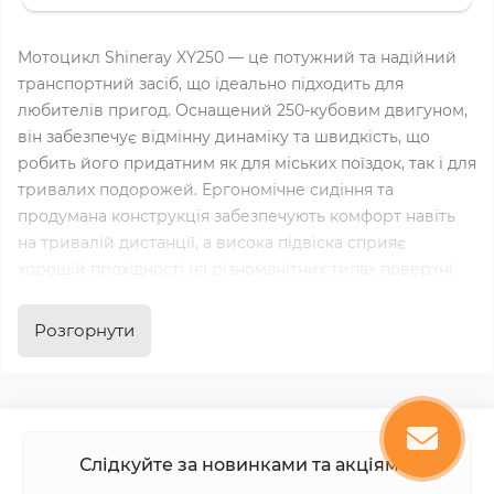
Мотоцикл Shineray XY250 — це потужний та надійний
транспортний засіб, що ідеально підходить для
любителів пригод. Оснащений 250-кубовим двигуном,
він забезпечує відмінну динаміку та швидкість, що
робить його придатним як для міських поїздок, так і для
тривалих подорожей. Ергономічне сидіння та
продумана конструкція забезпечують комфорт навіть
на тривалій дистанції, а висока підвіска сприяє
хорошій прохідності на різноманітних типах поверхні.
Шінерей XY250 також має надійну гальмівну систему,
що підвищує безпеку, і сучасний дизайн, який
Розгорнути
привертає увагу. Завдяки економічному споживанню
пального, цей мотоцикл стане вигідним вибором для
тих, хто цінує поєднання продуктивності та комфорту в
своїх подорожах.
Слідкуйте за новинками та акціями: