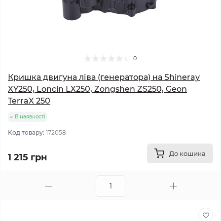
0
Кришка двигуна ліва (генератора) на Shineray
XY250, Loncin LX250, Zongshen ZS250, Geon
TerraX 250
В наявності
Код товару:
172058
До кошика
1 215 грн