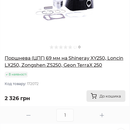
0
Поршнева (ЦПГ) 69 мм на Shineray XY250, Loncin
LX250, Zongshen ZS250, Geon TerraX 250
В наявності
Код товару:
172072
До кошика
2 326 грн