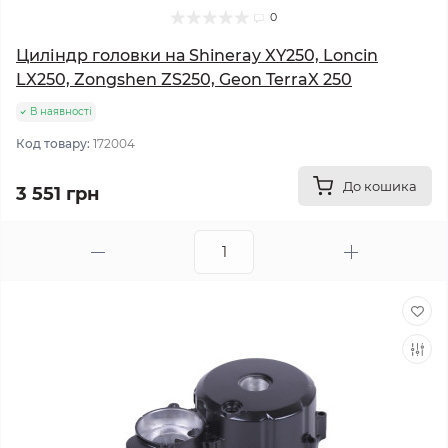
0
Циліндр головки на Shineray XY250, Loncin
LX250, Zongshen ZS250, Geon TerraX 250
В наявності
Код товару:
172004
До кошика
3 551 грн