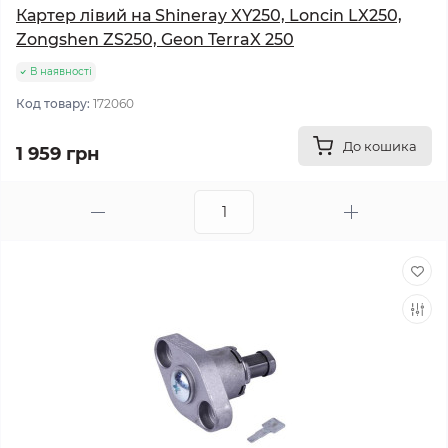
Картер лівий на Shineray XY250, Loncin LX250,
Zongshen ZS250, Geon TerraX 250
В наявності
Код товару:
172060
До кошика
1 959 грн