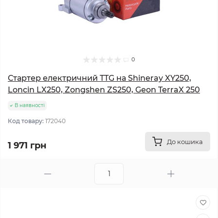
0
Стартер електричний TTG на Shineray XY250,
Loncin LX250, Zongshen ZS250, Geon TerraX 250
В наявності
Код товару:
172040
До кошика
1 971 грн