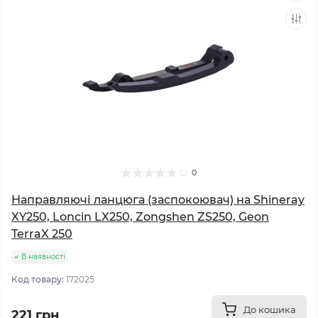
0
Направляючі ланцюга (заспокоювач) на Shineray
XY250, Loncin LX250, Zongshen ZS250, Geon
TerraX 250
В наявності
Код товару:
172025
До кошика
221 грн