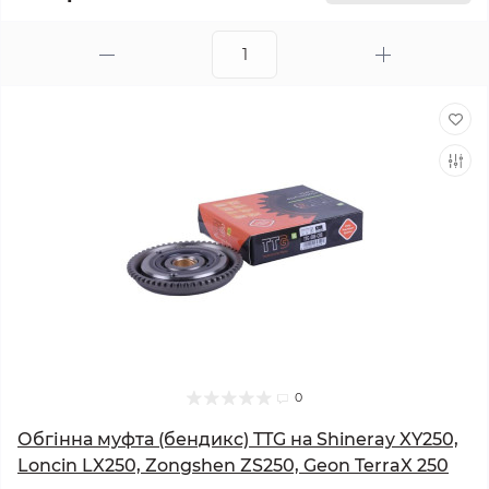
0
Обгінна муфта (бендикс) TTG на Shineray XY250,
Loncin LX250, Zongshen ZS250, Geon TerraX 250