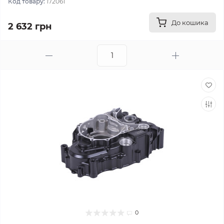
Код товару:
172061
До кошика
2 632 грн
0