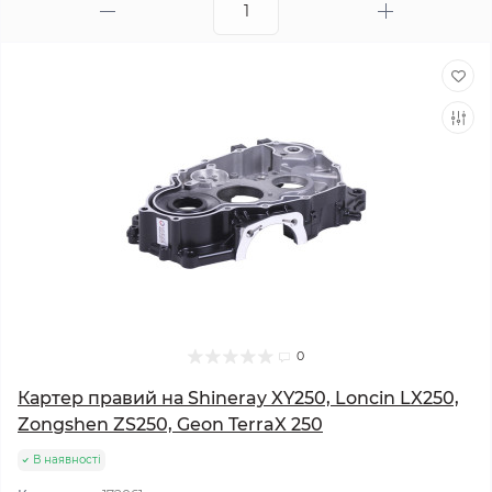
0
Картер правий на Shineray XY250, Loncin LX250,
Zongshen ZS250, Geon TerraX 250
В наявності