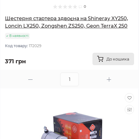
0
Шестерня стартера здвоєна на Shineray XY250,
Loncin LX250, Zongshen ZS250, Geon TerraX 250
В наявності
Код товару:
172029
До кошика
371 грн