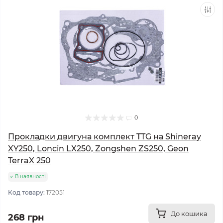
0
Прокладки двигуна комплект TTG на Shineray
XY250, Loncin LX250, Zongshen ZS250, Geon
TerraX 250
В наявності
Код товару:
172051
До кошика
268 грн