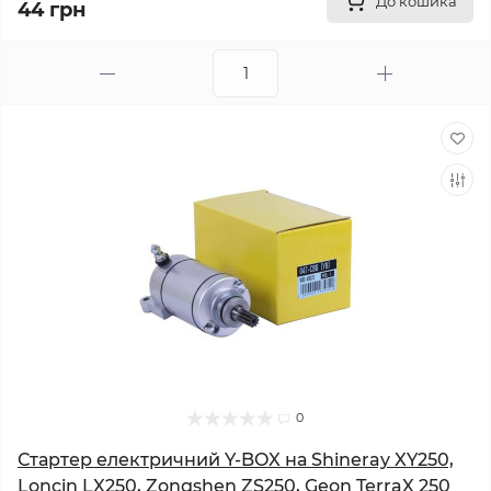
До кошика
44 грн
0
Стартер електричний Y-BOX на Shineray XY250,
Loncin LX250, Zongshen ZS250, Geon TerraX 250