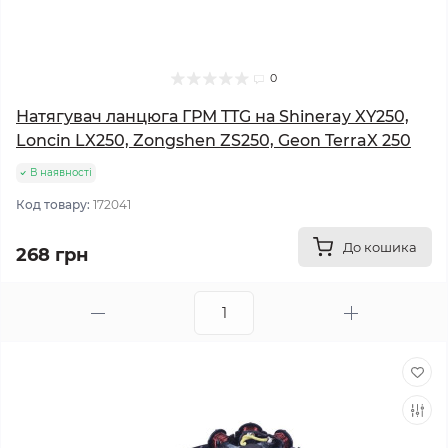
0
Натягувач ланцюга ГРМ TTG на Shineray XY250,
Loncin LX250, Zongshen ZS250, Geon TerraX 250
В наявності
Код товару:
172041
До кошика
268 грн