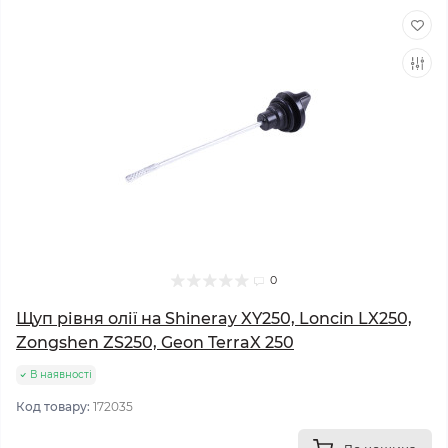
0
Щуп рівня олії на Shineray XY250, Loncin LX250,
Zongshen ZS250, Geon TerraX 250
В наявності
Код товару:
172035