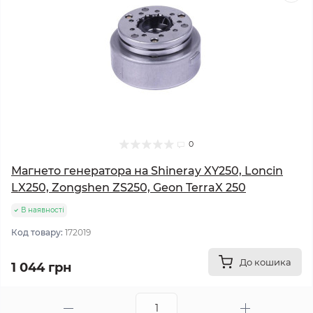
0
Магнето генератора на Shineray XY250, Loncin
LX250, Zongshen ZS250, Geon TerraX 250
В наявності
Код товару:
172019
До кошика
1 044 грн