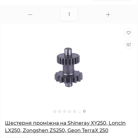
0
Шестерня проміжна на Shineray XY250, Loncin
LX250, Zongshen ZS250, Geon TerraX 250