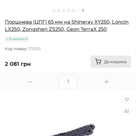
0
Поршнева (ЦПГ) 65 мм на Shineray XY250, Loncin
LX250, Zongshen ZS250, Geon TerraX 250
В наявності
Код товару:
172005
До кошика
2 081 грн