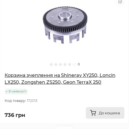
0
Корзина зчеплення на Shineray XY250, Loncin
LX250, Zongshen ZS250, Geon TerraX 250
В наявності
Код товару:
172013
До кошика
736 грн