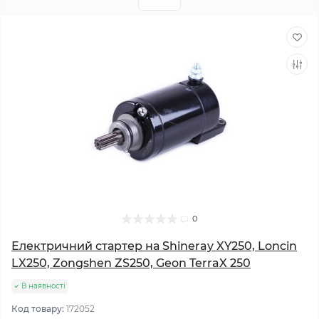
0
Електричний стартер на Shineray XY250, Loncin
LX250, Zongshen ZS250, Geon TerraX 250
В наявності
Код товару:
172052