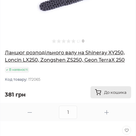
0
Ланцюг розподільного валу на Shineray XY250,
Loncin LX250, Zongshen ZS250, Geon TerraX 250
В наявності
Код товару:
172065
До кошика
381 грн