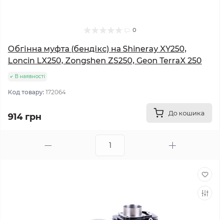
0
Обгінна муфта (бендікс) на Shineray XY250,
Loncin LX250, Zongshen ZS250, Geon TerraX 250
В наявності
Код товару:
172064
До кошика
914 грн