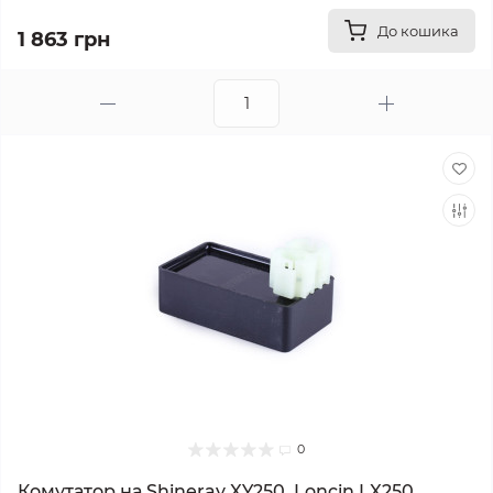
До кошика
1 863 грн
0
Комутатор на Shineray XY250, Loncin LX250,