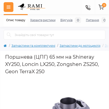
0
0
0
Опис товару
Характеристики
Відгуків
Питання
Запчастини та комплектуючі
Запчастини до мотоциклів
За
Поршнева (ЦПГ) 65 мм на Shineray
XY250, Loncin LX250, Zongshen ZS250,
Geon TerraX 250