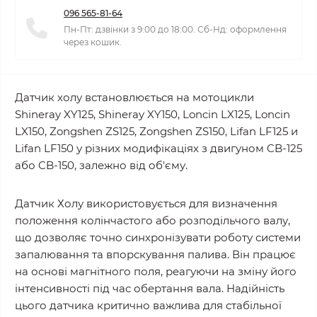
096 565-81-64
Пн-Пт: дзвінки з 9:00 до 18:00. Сб-Нд: оформлення
через кошик.
Датчик холу встановлюється на мотоцикли
Shineray XY125, Shineray XY150, Loncin LX125, Loncin
LX150, Zongshen ZS125, Zongshen ZS150, Lifan LF125 и
Lifan LF150 у різних модифікаціях з двигуном CB-125
або CB-150, залежно від об'єму.
Датчик Холу використовується для визначення
положення колінчастого або розподільчого валу,
що дозволяє точно синхронізувати роботу системи
запалювання та впорскування палива. Він працює
на основі магнітного поля, реагуючи на зміну його
інтенсивності під час обертання вала. Надійність
цього датчика критично важлива для стабільної