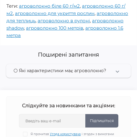
Теги:
агроволокно біле 60 г/м2
,
агроволокно 60 г/
м2
,
агроволокно для укриття рослин
,
агроволокно
для теплиць
,
агроволокно в рулоні
,
агроволокно
shadow
,
агроволокно 100 метрів
,
агроволокно 1.6
метра
Поширені запитання
⚪ Які характеристики має агроволокно?
Слідкуйте за новинками та акціями:
Підпишіться
Я прочитав
Угода користувача
і згоден з вимогами