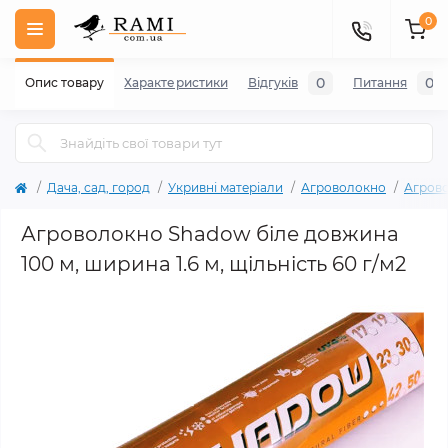
0
0
0
Опис товару
Характеристики
Відгуків
Питання
Дача, сад, город
Укривні матеріали
Агроволокно
Агрово
Агроволокно Shadow біле довжина
100 м, ширина 1.6 м, щільність 60 г/м2