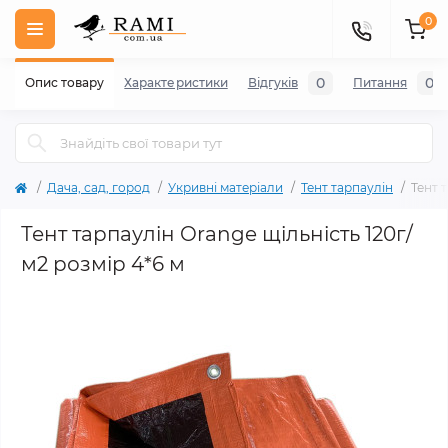
0
0
0
Опис товару
Характеристики
Відгуків
Питання
Дача, сад, город
Укривні матеріали
Тент тарпаулін
Тент 
Тент тарпаулін Orange щільність 120г/
м2 розмір 4*6 м