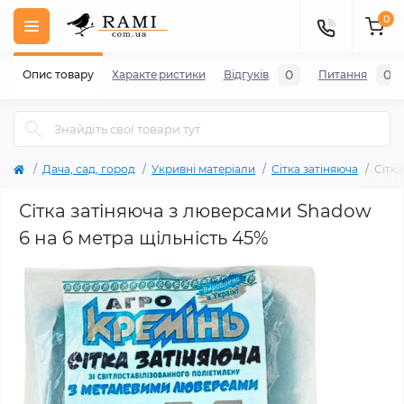
0
0
0
Опис товару
Характеристики
Відгуків
Питання
Дача, сад, город
Укривні матеріали
Сітка затіняюча
Сітк
Сітка затіняюча з люверсами Shadow
6 на 6 метра щільність 45%