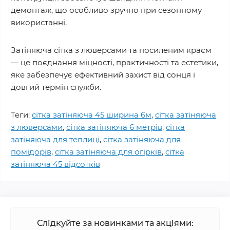
демонтаж, що особливо зручно при сезонному
використанні.
Затіняюча сітка з люверсами та посиленим краєм
— це поєднання міцності, практичності та естетики,
яке забезпечує ефективний захист від сонця і
довгий термін служби.
Теги:
сітка затіняюча 45 ширина 6м
,
сітка затіняюча
з люверсами
,
сітка затіняюча 6 метрів
,
сітка
затіняюча для теплиці
,
сітка затіняюча для
помідорів
,
сітка затіняюча для огірків
,
сітка
затіняюча 45 відсотків
Слідкуйте за новинками та акціями: