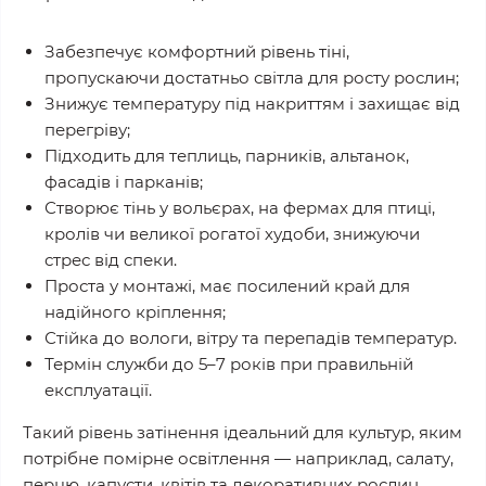
Забезпечує комфортний рівень тіні,
пропускаючи достатньо світла для росту рослин;
Знижує температуру під накриттям і захищає від
перегріву;
Підходить для теплиць, парників, альтанок,
фасадів і парканів;
Створює тінь у вольєрах, на фермах для птиці,
кролів чи великої рогатої худоби, знижуючи
стрес від спеки.
Проста у монтажі, має посилений край для
надійного кріплення;
Стійка до вологи, вітру та перепадів температур.
Термін служби до 5–7 років при правильній
експлуатації.
Такий рівень затінення ідеальний для культур, яким
потрібне помірне освітлення — наприклад, салату,
перцю, капусти, квітів та декоративних рослин.