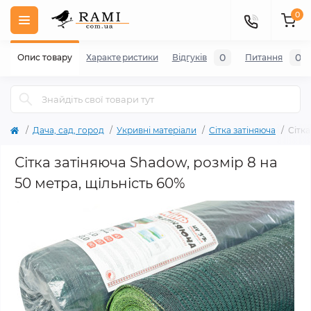
0
0
0
Опис товару
Характеристики
Відгуків
Питання
Дача, сад, город
Укривні матеріали
Сітка затіняюча
Сітк
Сітка затіняюча Shadow, розмір 8 на
50 метра, щільність 60%