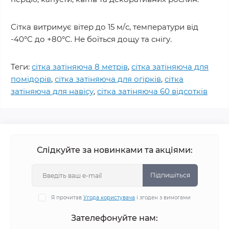
Сітка витримує вітер до 15 м/с, температури від
-40°C до +80°C. Не боїться дощу та снігу.
Теги:
сітка затіняюча 8 метрів
,
сітка затіняюча для
помідорів
,
сітка затіняюча для огірків
,
сітка
затіняюча для навісу
,
сітка затіняюча 60 відсотків
Слідкуйте за новинками та акціями:
Підпишіться
Я прочитав
Угода користувача
і згоден з вимогами
Зателефонуйте нам: