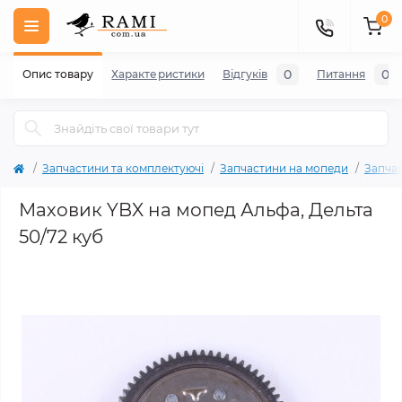
0
0
0
Опис товару
Характеристики
Відгуків
Питання
Запчастини та комплектуючі
Запчастини на мопеди
Запча
Маховик YBX на мопед Альфа, Дельта
50/72 куб