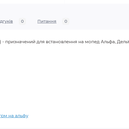
ідгуків
0
Питання
0
) - призначений для встановлення на мопед Альфа, Дельт
грм на альфу