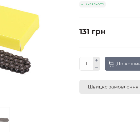
В наявності
131 грн
До коши
Швидке замовлення