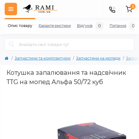
0
0
0
Опис товару
Характеристики
Відгуків
Питання
Запчастини та комплектуючі
Запчастини на мопеди
Запча
Котушка запалювання та надсвічник
TTG на мопед Альфа 50/72 куб