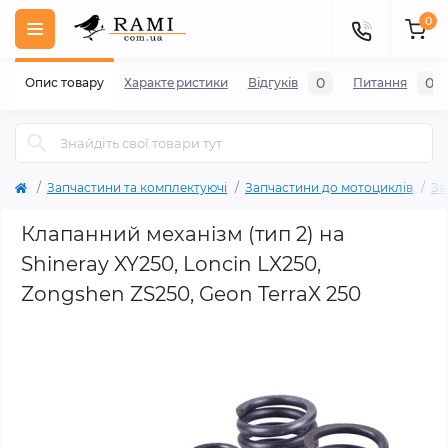
0
0
0
Опис товару
Характеристики
Відгуків
Питання
Запчастини та комплектуючі
Запчастини до мотоциклів
За
Клапанний механізм (тип 2) на
Shineray XY250, Loncin LX250,
Zongshen ZS250, Geon TerraX 250