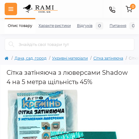
0
0
0
Опис товару
Характеристики
Відгуків
Питання
Дача, сад, город
Укривні матеріали
Сітка затіняюча
Сітк
Сітка затіняюча з люверсами Shadow
4 на 5 метра щільність 45%