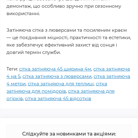
демонтаж, що особливо зручно при сезонному
використанні.
Затіняюча сітка з люверсами та посиленим краєм
— це поєднання міцності, практичності та естетики,
яке забезпечує ефективний захист від сонця і
довгий термін служби.
Теги:
сітка затіняюча 45 ширина 4м
,
сітка затіняюча
4 на 5
,
сітка затіняюча з люверсами
,
сітка затіняюча
4 метри
,
сітка затіняюча для теплиці
,
сітка
затіняюча для помідорів
,
сітка затіняюча для
огірків
,
сітка затіняюча 45 відсотків
Слідкуйте за новинками та акціями: